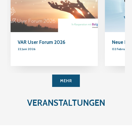
VAR User Forum 2026
Neue KI 
22 Juni 2026
02 Februar 2
MEHR
VERANSTALTUNGEN