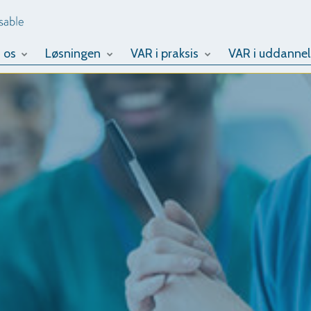
 os
Løsningen
VAR i praksis
VAR i uddannel